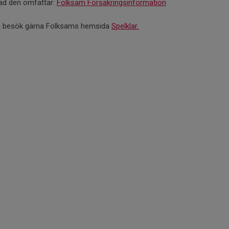
ad den omfattar:
Folksam Försäkringsinformation
ion besök gärna Folksams hemsida
Spelklar.