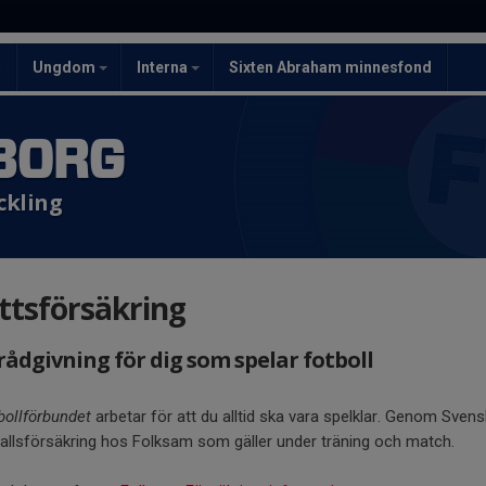
5
Ungdom
Interna
Sixten Abraham minnesfond
BORG
ckling
ttsförsäkring
rådgivning för dig som spelar fotboll
ollförbundet
arbetar för att du alltid ska vara spelklar. Genom Sven
allsförsäkring hos Folksam som gäller under träning och match.