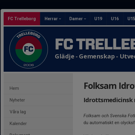
FC Trelleborg
Herrar
Damer
U19
U16
U1
FC TRELLE
Glädje - Gemenskap - Utve
Folksam Idro
Hem
Idrottsmedicinsk 
Nyheter
Våra lag
Folksam och Svenska Fotb
du automatiskt en olycksf
Kalender