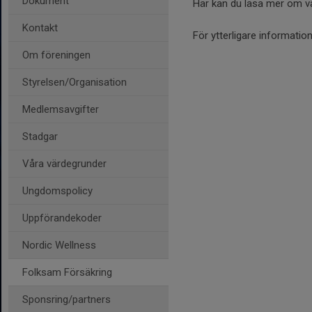
Dokument
Här kan du läsa mer om v
Kontakt
För ytterligare informat
Om föreningen
Styrelsen/Organisation
Medlemsavgifter
Stadgar
Våra värdegrunder
Ungdomspolicy
Uppförandekoder
Nordic Wellness
Folksam Försäkring
Sponsring/partners