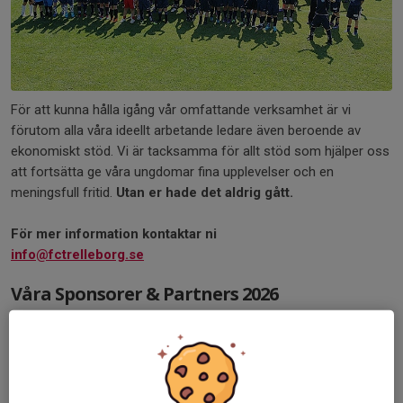
För att kunna hålla igång vår omfattande verksamhet är vi
förutom alla våra ideellt arbetande ledare även beroende av
ekonomiskt stöd. Vi är tacksamma för allt stöd som hjälper oss
att fortsätta ge våra ungdomar fina upplevelser och en
meningsfull fritid.
Utan er hade det aldrig gått.
För mer information kontaktar ni
info@fctrelleborg.se
Våra Sponsorer & Partners 2026