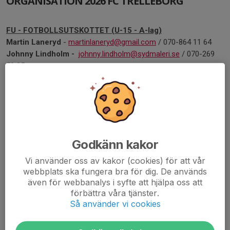
ORGANISATION 2026 FC TRELLEBORG
FU - FOTBOLLSUTSKOTTET (U-15 - A-lag)
Martin Laneryd
-
martinlaneryd@gmail.com
/ 070-864 11 64
Johnny Lindholm -
johnny.lindholm@sydmaleri.se
/ 070-269
59 05
UNGDOMSKOMMITTÉ (B&L-14år)
Simon Larsson
-
073-759 33 77 /
wirmola85@hotmail.com
Anders Mårtensson-
0708-178932 / anders.fct@gmail.com
Godkänn kakor
ARENA/ARRANGEMANG
Vi använder oss av kakor (cookies) för att vår
YMORVALLEN
webbplats ska fungera bra för dig. De används
Johnny Lindholm -
johnny.lindholm@sydmaleri.se
även för webbanalys i syfte att hjälpa oss att
förbättra våra tjänster.
VÄSTERVÅNG IP
Så använder vi cookies
Sarah Kjellberg