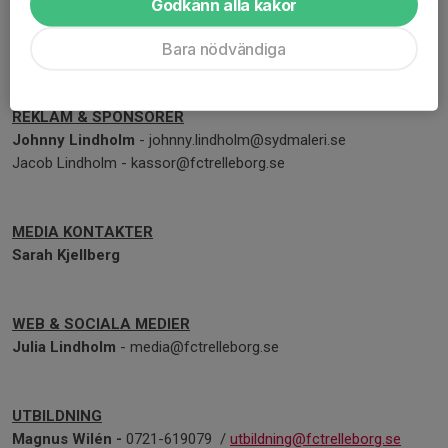
Godkänn alla kakor
EKONOMI, MEDLEMMAR & LOK/BIDRAG, LÄRGRUPPER
Bara nödvändiga
Jacob Lindholm
- kassor@fctrelleborg.se
REKLAM & SPONSORER
Johnny Lindholm
- johnny.lindholm@sydmaleri.se
Jacob Lindholm - kassor@fctrelleborg.se
MEDIA KONTAKTER
Sarah Kjellberg
WEB & SOCIALA MEDIER
Julia Lindholm
- media@fctrelleborg.se
UTBILDNING
Magnus Wilén -
0721-619079 /
utbildning@fctrelleborg.se