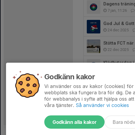
Dagens träning
7 jan, 11:26
God Jul & Gott 
24 dec 2025
Stötta FCT när
22 dec 2025
Klädbytardag 
20 nov 2025
Godkänn kakor
Vilken avslutni
Vi använder oss av kakor (cookies) för 
13 nov 2025
webbplats ska fungera bra för dig. De
för webbanalys i syfte att hjälpa oss att
våra tjänster.
Så använder vi cookies
Godkänn alla kakor
Bara nöd