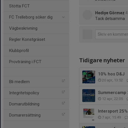
Stötta FCT
Hediye Görmez
4
FC Trelleborg söker dig
Tack detsamma
Vägbeskrivning
Regler Konstgräset
Klubbprofil
Tidigare nyheter
Provträning i FCT
10% hos D&J
20 apr, 13:52
Bli medlem
Summercamp 
Integritetspolicy
12 apr, 22:05
Domarutbildning
Intersport 25% 
Domarersättning
7 apr, 15:49