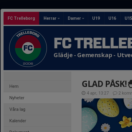
FC Trelleborg
Herrar
Damer
U19
U16
U1
FC TRELLE
Glädje - Gemenskap - Utve
GLAD PÅSK!
Hem
4 apr, 13:27
2 komm
Nyheter
Våra lag
Kalender