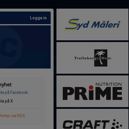
Logga in
nyhet
la på Facebook
la på X
heter via RSS