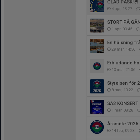
GLAD PÅSK!🐣
4 apr, 13:27
STORT PÅ GÅ
1 apr, 09:45
En hälsning f
29 mar, 14:56
Erbjudande ho
10 mar, 21:36
Styrelsen för 
8 mar, 10:22
SA3 KONSERT
1 mar, 08:28
Årsmöte 2026
14 feb, 09:23