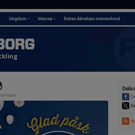
5
Ungdom
Interna
Sixten Abraham minnesfond
BORG
ckling

Dela 
entarer
De
De
Ny