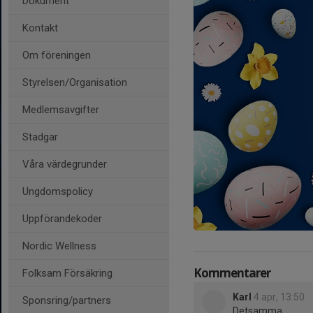
Dokument
Kontakt
Om föreningen
Styrelsen/Organisation
Medlemsavgifter
Stadgar
Våra värdegrunder
Ungdomspolicy
Uppförandekoder
Nordic Wellness
Kommentarer
Folksam Försäkring
Karl
4 apr, 13:50
Sponsring/partners
Detsamma