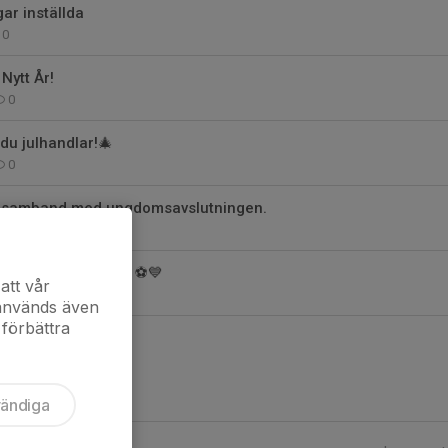
ar inställda
0
Nytt År!
0
 du julhandlar!🎄
0
i samband med ungdomsavslutningen.
7
ng av vårt U19-lag! ⚽️💙
att vår
2
 används även
 förbättra
vändiga