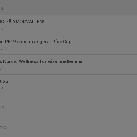
2
NG PÅ YMORVALLEN!
0
rån PF19 som arrangerat PåskCup!
1
s Nordic Wellness för våra medlemmar!
0
2026
0
2
0