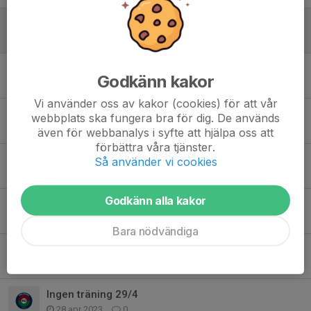
Inställd träning 23/11
23 nov 2023
0
Information om vinter/vårsäsongen.
Godkänn kakor
27 okt 2023
0
Vi använder oss av kakor (cookies) för att vår
Inställd träning 17/10
webbplats ska fungera bra för dig. De används
16 okt 2023
0
även för webbanalys i syfte att hjälpa oss att
förbättra våra tjänster.
Ungdomsavslutning 2023
Så använder vi cookies
15 okt 2023
0
Godkänn alla kakor
Inställd träning 8/8
8 aug 2023
0
Bara nödvändiga
Bilder från Höllviken 13/5
22 maj 2023
0
Ingen träning 29/4
28 apr 2023
0