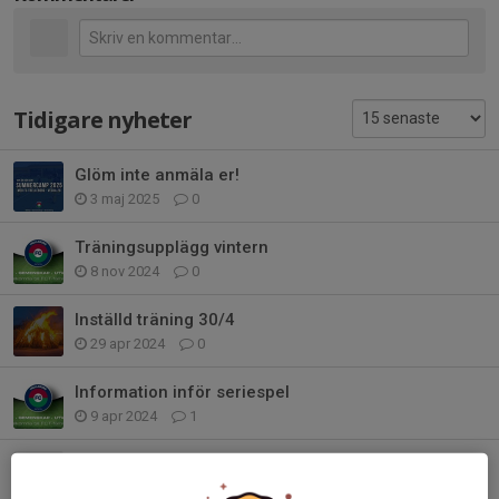
Tidigare nyheter
Glöm inte anmäla er!
3 maj 2025
0
Träningsupplägg vintern
8 nov 2024
0
Inställd träning 30/4
29 apr 2024
0
Information inför seriespel
9 apr 2024
1
God Jul och Gott Nytt År!
24 dec 2023
1