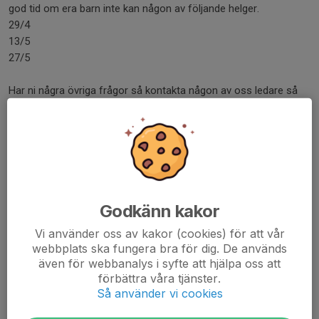
god tid om era barn inte kan någon av följande helger.
29/4
13/5
27/5
Har ni några övriga frågor så kontakta någon av oss ledare så
hjälper vi er :-)
Glad påsk!
// Ledarna
Dela nyhet
Godkänn kakor
Vi använder oss av kakor (cookies) för att vår
webbplats ska fungera bra för dig. De används
Kommentarer
även för webbanalys i syfte att hjälpa oss att
förbättra våra tjänster.
Så använder vi cookies