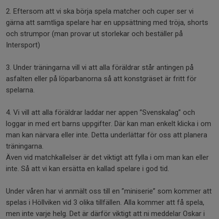
2. Eftersom att vi ska börja spela matcher och cuper ser vi
gärna att samtliga spelare har en uppsättning med tröja, shorts
och strumpor (man provar ut storlekar och beställer på
Intersport)
3. Under träningarna vill vi att alla föräldrar står antingen på
asfalten eller på löparbanorna så att konstgräset är fritt för
spelarna.
4. Vi vill att alla föräldrar laddar ner appen ”Svenskalag” och
loggar in med ert barns uppgifter. Där kan man enkelt klicka i om
man kan närvara eller inte. Detta underlättar för oss att planera
träningarna.
Även vid matchkallelser är det viktigt att fylla i om man kan eller
inte. Så att vi kan ersätta en kallad spelare i god tid.
Under våren har vi anmält oss till en ”miniserie” som kommer att
spelas i Höllviken vid 3 olika tillfällen. Alla kommer att få spela,
men inte varje helg. Det är därför viktigt att ni meddelar Oskar i