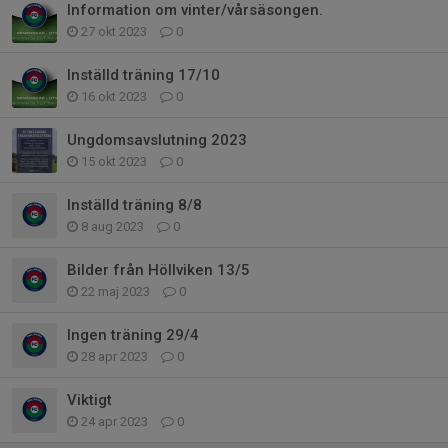
Information om vinter/vårsäsongen.
27 okt 2023
0
Inställd träning 17/10
16 okt 2023
0
Ungdomsavslutning 2023
15 okt 2023
0
Inställd träning 8/8
8 aug 2023
0
Bilder från Höllviken 13/5
22 maj 2023
0
Ingen träning 29/4
28 apr 2023
0
Viktigt
24 apr 2023
0