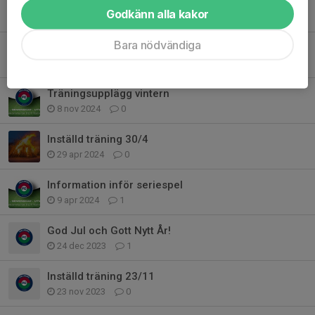
Tidigare nyheter
Godkänn alla kakor
Bara nödvändiga
Glöm inte anmäla er!
3 maj 2025
0
Träningsupplägg vintern
8 nov 2024
0
Inställd träning 30/4
29 apr 2024
0
Information inför seriespel
9 apr 2024
1
God Jul och Gott Nytt År!
24 dec 2023
1
Inställd träning 23/11
23 nov 2023
0