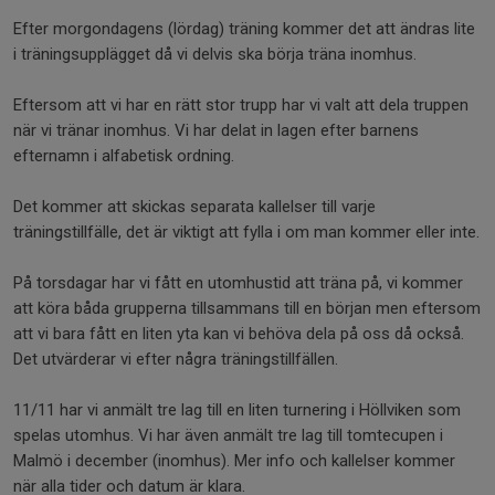
Efter morgondagens (lördag) träning kommer det att ändras lite
i träningsupplägget då vi delvis ska börja träna inomhus.
Eftersom att vi har en rätt stor trupp har vi valt att dela truppen
när vi tränar inomhus. Vi har delat in lagen efter barnens
efternamn i alfabetisk ordning.
Det kommer att skickas separata kallelser till varje
träningstillfälle, det är viktigt att fylla i om man kommer eller inte.
På torsdagar har vi fått en utomhustid att träna på, vi kommer
att köra båda grupperna tillsammans till en början men eftersom
att vi bara fått en liten yta kan vi behöva dela på oss då också.
Det utvärderar vi efter några träningstillfällen.
11/11 har vi anmält tre lag till en liten turnering i Höllviken som
spelas utomhus. Vi har även anmält tre lag till tomtecupen i
Malmö i december (inomhus). Mer info och kallelser kommer
när alla tider och datum är klara.