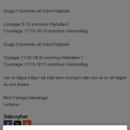
Grupp 1 kommer att träna följande.
Lördagar 9-10 inomhus Pilehallen1
Torsdagar 17:15-18:15 utomhus Västervång
Grupp 2 kommer att träna följande
Tisdagar 17:30-18:30 inomhus Pilehallen 1
Torsdagar 17:15-18:15 utomhus Västervång.
Har ni några frågor så ställ dom imorgon eller hör av er till någon
av oss ledare.
Med Vänliga Hälsningar,
Ledarna
Dela nyhet