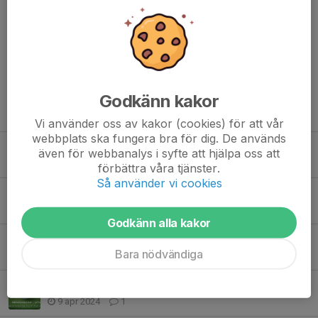
Kommentarer
Godkänn kakor
Tidigare nyheter
Vi använder oss av kakor (cookies) för att vår
webbplats ska fungera bra för dig. De används
Glöm inte anmäla er!
även för webbanalys i syfte att hjälpa oss att
3 maj 2025
0
förbättra våra tjänster.
Så använder vi cookies
Träningsupplägg vintern
8 nov 2024
0
Godkänn alla kakor
Inställd träning 30/4
Bara nödvändiga
29 apr 2024
0
Information inför seriespel
9 apr 2024
1