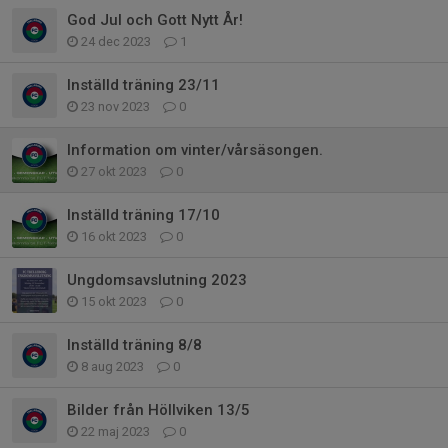
God Jul och Gott Nytt År!
24 dec 2023
1
Inställd träning 23/11
23 nov 2023
0
Information om vinter/vårsäsongen.
27 okt 2023
0
Inställd träning 17/10
16 okt 2023
0
Ungdomsavslutning 2023
15 okt 2023
0
Inställd träning 8/8
8 aug 2023
0
Bilder från Höllviken 13/5
22 maj 2023
0