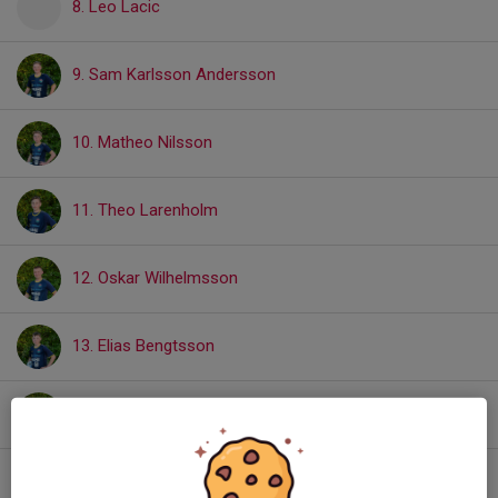
8. Leo Lacic
9. Sam Karlsson Andersson
10. Matheo Nilsson
11. Theo Larenholm
12. Oskar Wilhelmsson
13. Elias Bengtsson
14. Anas Hamed
15. Lowe Langvardt