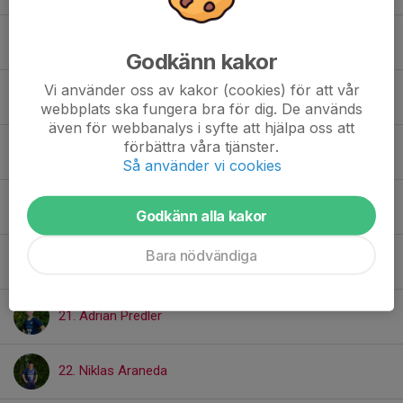
16. Lukas Jönsson Björklund
Godkänn kakor
Vi använder oss av kakor (cookies) för att vår
17. Aleksandar Bozic
webbplats ska fungera bra för dig. De används
även för webbanalys i syfte att hjälpa oss att
förbättra våra tjänster.
18. Hugo Bern
Så använder vi cookies
19. Isak Nyberg
Godkänn alla kakor
Bara nödvändiga
20. Herman Jondelius
21. Adrian Predler
22. Niklas Araneda