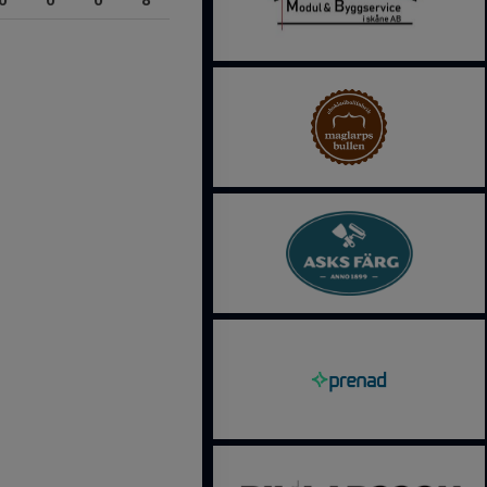
0
0
0
8