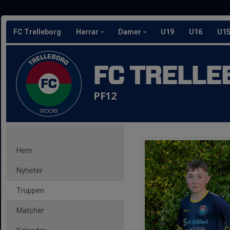
FC Trelleborg
Herrar
Damer
U19
U16
U1
FC TRELLE
PF12
Hem
Nyheter
Truppen
Matcher