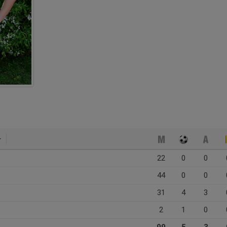
22
0
0
44
0
0
31
4
3
2
1
0