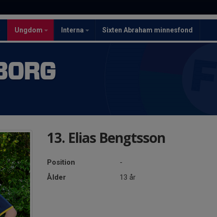
5
Ungdom
Interna
Sixten Abraham minnesfond
BORG
13. Elias Bengtsson
Position
-
Ålder
13 år