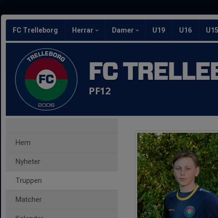
FC Trelleborg
Herrar
Damer
U19
U16
U1
FC TRELLE
PF12
Hem
Nyheter
Truppen
Matcher