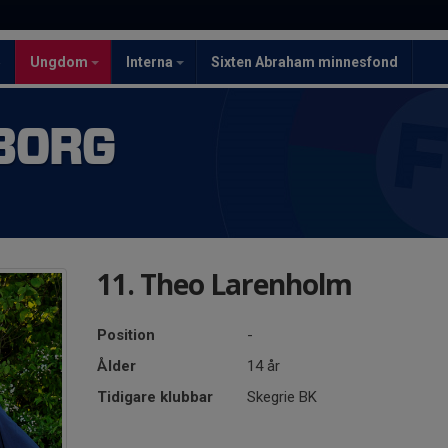
5
Ungdom
Interna
Sixten Abraham minnesfond
BORG
11. Theo Larenholm
Position
-
Ålder
14 år
Tidigare klubbar
Skegrie BK