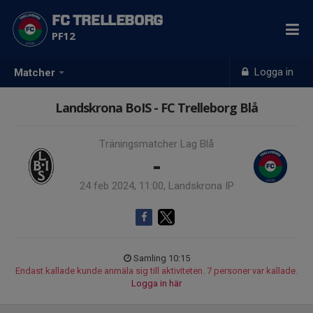
FC TRELLEBORG
PF12
Logga in
Matcher
Landskrona BoIS - FC Trelleborg Blå
Träningsmatcher Lag Blå
-
24 feb 2024, 11:00, Landskrona IP
Samling 10:15
Endast kallade kunde anmäla sig till aktiviteten. 7 personer var kallade.
Logga in här