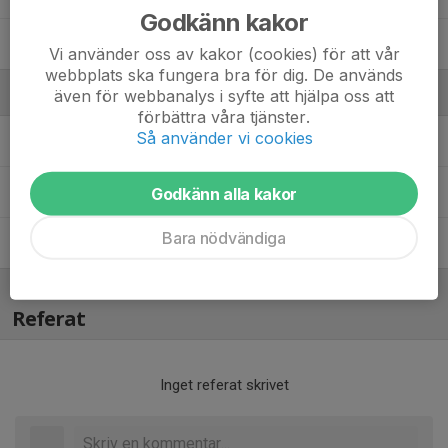
Godkänn kakor
99. Wiggo Söderberg
Vi använder oss av kakor (cookies) för att vår
webbplats ska fungera bra för dig. De används
Ledare
även för webbanalys i syfte att hjälpa oss att
förbättra våra tjänster.
Så använder vi cookies
Daniel Larenholm
Ansv. Tränare
Johan Jönsson
Tränare
Godkänn alla kakor
Bara nödvändiga
Johnny Söderberg
Tränare
Referat
Inget referat skrivet