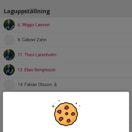
Laguppställning
6. Wiggo Lasson
8. Gabriel Zahn
11. Theo Larenholm
13. Elias Bengtsson
14. Fabian Olsson
16. Lukas Jönsson Björklund
21. Noa Bygdemark
25. Sam Göransson