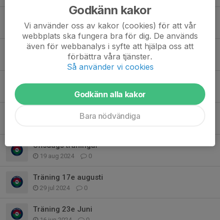
Godkänn kakor
Matcher mot TFF söndag 6e okt
Vi använder oss av kakor (cookies) för att vår
2 okt 2024
0
webbplats ska fungera bra för dig. De används
även för webbanalys i syfte att hjälpa oss att
Match mot Anderslöv 22e sept
förbättra våra tjänster.
6 sep 2024
0
Så använder vi cookies
Matcher mot TFF söndag 8e
6 sep 2024
0
Godkänn alla kakor
Matcher
Bara nödvändiga
29 aug 2024
0
Onsdags träningar
19 aug 2024
0
Träning 17e augusti
29 jul 2024
0
Träning 23e Juni
16 jun 2024
0