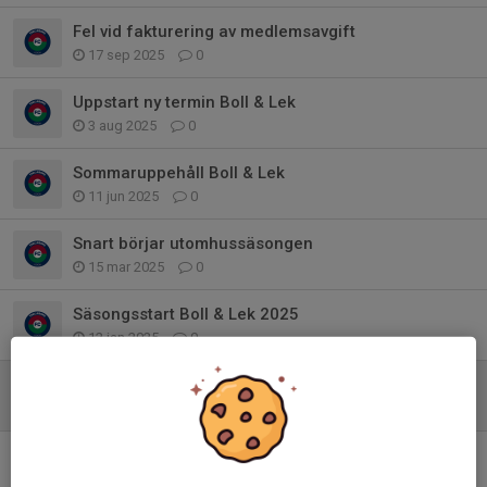
Fel vid fakturering av medlemsavgift
17 sep 2025
0
Uppstart ny termin Boll & Lek
3 aug 2025
0
Sommaruppehåll Boll & Lek
11 jun 2025
0
Snart börjar utomhussäsongen
15 mar 2025
0
Säsongsstart Boll & Lek 2025
12 jan 2025
0
Ingen träning 23 oktober
22 okt 2024
0
Inneträning startar 19e oktober
13 okt 2024
0