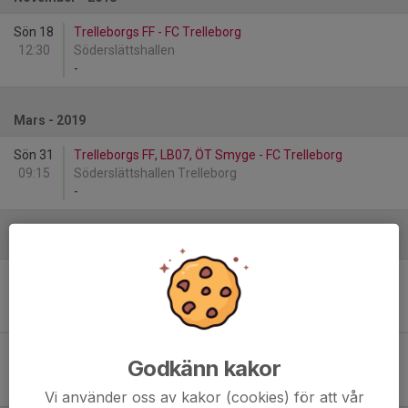
Sön 18
Trelleborgs FF - FC Trelleborg
12:30
Söderslättshallen
-
Mars - 2019
Sön 31
Trelleborgs FF, LB07, ÖT Smyge - FC Trelleborg
09:15
Söderslättshallen Trelleborg
-
Juni
Lör 15
FC Trelleborg - Anderslövs BoIK
09:00
Västervång
-
Lör 29
FC Trelleborg - Gislövs IF
Godkänn kakor
09:00
Västervång
-
Vi använder oss av kakor (cookies) för att vår