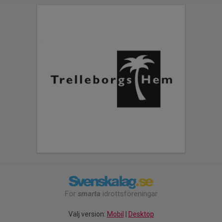
För
smarta
idrottsföreningar
Välj version:
Mobil
|
Desktop