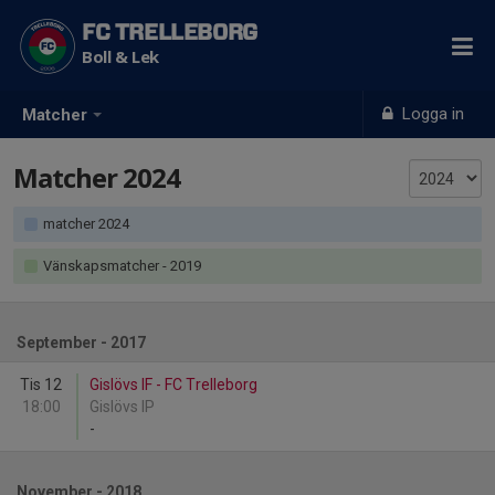
FC TRELLEBORG
Boll & Lek
Logga in
Matcher
Matcher 2024
matcher 2024
Vänskapsmatcher
- 2019
September - 2017
Tis 12
Gislövs IF - FC Trelleborg
18:00
Gislövs IP
-
November - 2018