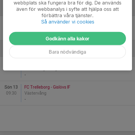
webbplats ska fungera bra för dig. De används
även för webbanalys i syfte att hjälpa oss att
September
förbättra våra tjänster.
Så använder vi cookies
Sön 22
FC Trelleborg - Anderslövs BoIK
10:00
Västervång
-
Godkänn alla kakor
Bara nödvändiga
Oktober
Sön 6
Trelleborgs FF - FC Trelleborg
10:00
Utomhus gröningen södan
-
Sön 13
FC Trelleborg - Gislövs IF
09:30
Västervång
-