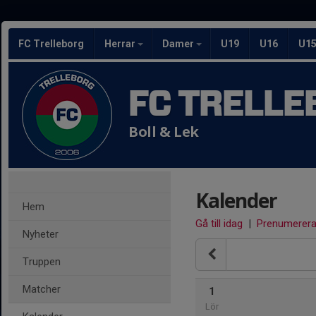
FC Trelleborg
Herrar
Damer
U19
U16
U1
FC TRELLE
Boll & Lek
Kalender
Hem
Gå till idag
|
Prenumerer
Nyheter
Truppen
Matcher
1
Lör