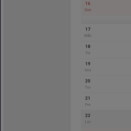
16
Sön
17
Mån
18
Tis
19
Ons
20
Tor
21
Fre
22
Lör