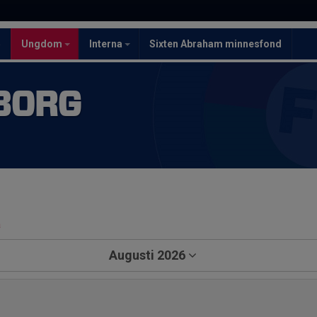
5
Ungdom
Interna
Sixten Abraham minnesfond
BORG
a
Augusti 2026