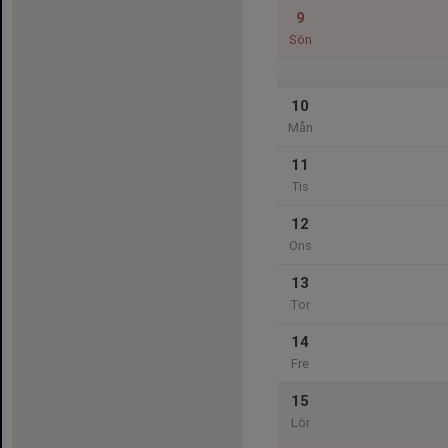
9
Sön
10
Mån
11
Tis
12
Ons
13
Tor
14
Fre
15
Lör