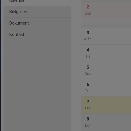
Kalender
2
Bildgalleri
Sön
Dokument
3
Kontakt
Mån
4
Tis
5
Ons
6
Tor
7
Fre
8
Lör