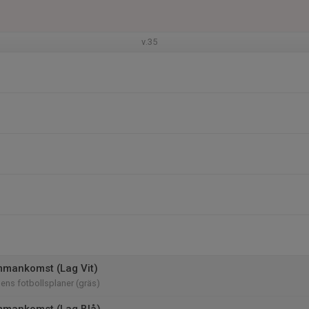
v.35
mankomst (Lag Vit)
lens fotbollsplaner (gräs)