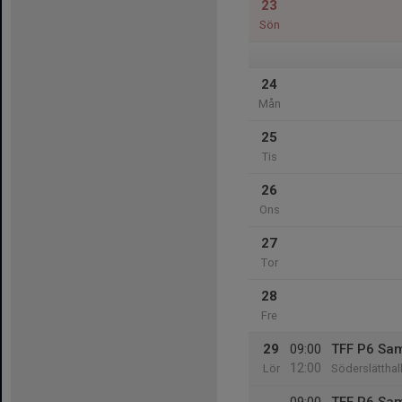
23
Sön
24
Mån
25
Tis
26
Ons
27
Tor
28
Fre
29
09:00
TFF P6 Sam
12:00
Lör
Söderslätthal