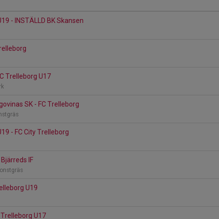
 U19 - INSTÄLLD BK Skansen
Trelleborg
C Trelleborg U17
rk
ovinas SK - FC Trelleborg
onstgräs
19 - FC City Trelleborg
 Bjärreds IF
konstgräs
Trelleborg U19
C Trelleborg U17