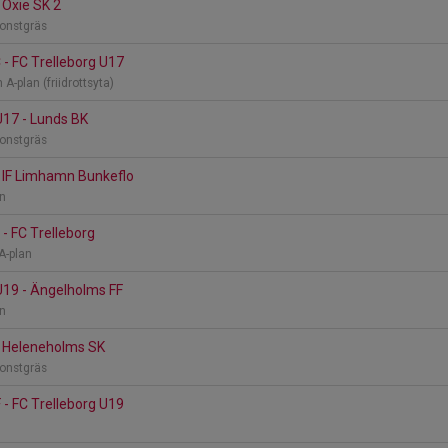
 Oxie SK 2
konstgräs
 - FC Trelleborg U17
 A-plan (friidrottsyta)
U17 - Lunds BK
konstgräs
- IF Limhamn Bunkeflo
an
 - FC Trelleborg
 A-plan
U19 - Ängelholms FF
an
- Heleneholms SK
konstgräs
 - FC Trelleborg U19