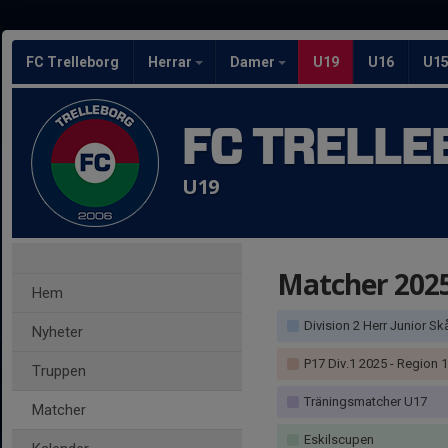
FC Trelleborg
Herrar
Damer
U19
U16
U1
FC TRELLE
U19
Matcher 202
Hem
Division 2 Herr Junior Skåne
Nyheter
P17 Div.1 2025 - Region 1
Truppen
Träningsmatcher U17
Matcher
Eskilscupen