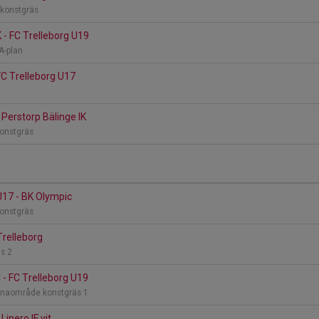
, konstgräs
- FC Trelleborg U19
 A-plan
 FC Trelleborg U17
 Perstorp Bälinge IK
konstgräs
U17 - BK Olympic
konstgräs
 Trelleborg
äs 2
 - FC Trelleborg U19
renaområde konstgräs 1
Linero IF vit