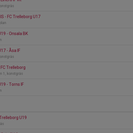
konstgräs
S - FC Trelleborg U17
-plan
U19 - Onsala BK
an
17 - Åsa IF
konstgräs
FC Trelleborg
n 1, konstgräs
19 - Torns IF
an
 Trelleborg U19
räs