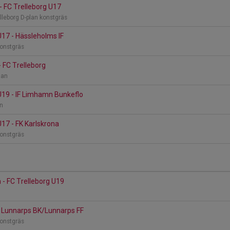
 - FC Trelleborg U17
lleborg D-plan konstgräs
U17 - Hässleholms IF
konstgräs
- FC Trelleborg
lan
U19 - IF Limhamn Bunkeflo
an
U17 - FK Karlskrona
konstgräs
 - FC Trelleborg U19
n
- Lunnarps BK/Lunnarps FF
konstgräs