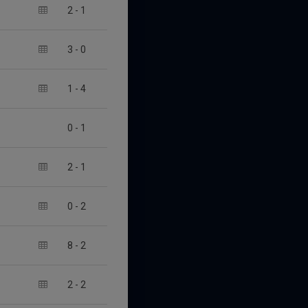
2
-
1
3
-
0
1
-
4
0
-
1
2
-
1
0
-
2
8
-
2
2
-
2