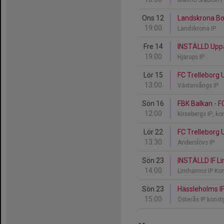
Malmö Stadion P
Ons 12
Landskrona BoI
19:00
Landskrona IP
Fre 14
INSTÄLLD Uppåk
19:00
Hjärups IP
Lör 15
FC Trelleborg 
13:00
Västervångs IP
Sön 16
FBK Balkan - F
12:00
Kirsebergs IP, k
Lör 22
FC Trelleborg 
13:30
Anderslövs IP
Sön 23
INSTÄLLD IF L
14:00
Limhamns IP Ko
Sön 23
Hässleholms IF
15:00
Österås IP konst