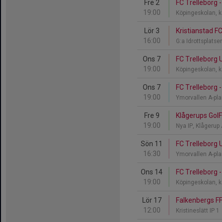
Fre 2
FC Trelleborg -
19:00
Köpingeskolan, 
Lör 3
Kristianstad FC
16:00
G:a Idrottsplatsen
Ons 7
FC Trelleborg 
19:00
Köpingeskolan, 
Ons 7
FC Trelleborg 
19:00
Ymorvallen A-pl
Fre 9
Klågerups GoIF
19:00
Nya IP, Klågerup
Sön 11
FC Trelleborg 
16:30
Ymorvallen A-pl
Ons 14
FC Trelleborg 
19:00
Köpingeskolan, 
Lör 17
Falkenbergs FF
12:00
Kristineslätt IP 1