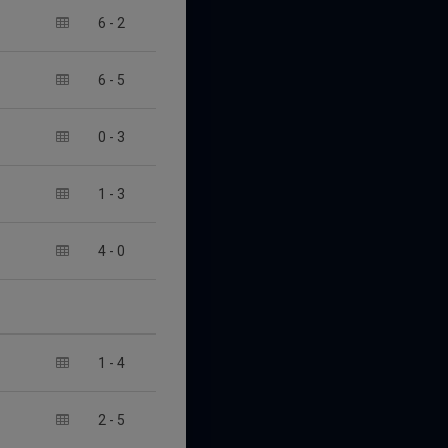
6
-
2
6
-
5
0
-
3
1
-
3
4
-
0
1
-
4
2
-
5