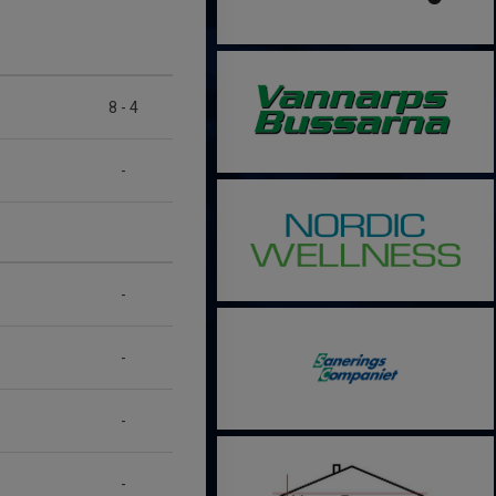
8
-
4
-
-
-
-
-