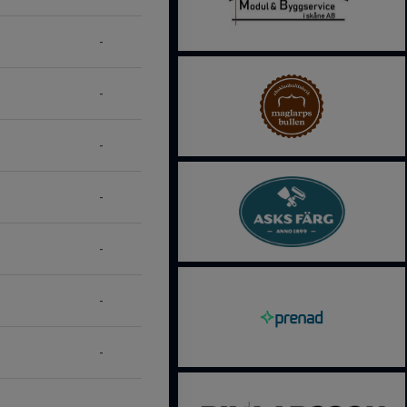
-
-
-
-
-
-
-