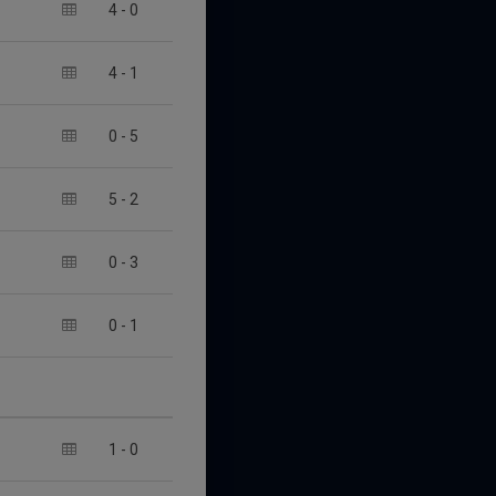
4
-
0
4
-
1
0
-
5
5
-
2
0
-
3
0
-
1
1
-
0