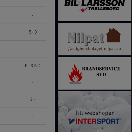
-
5
-
3
-
0
-
3
WO
-
13
-
1
-