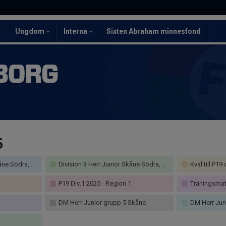
5
Ungdom
Interna
Sixten Abraham minnesfond
BORG
5
 Södra, höst
Division 3 Herr Junior Skåne Södra, vår
Kval till P19
P19 Div.1 2025 - Region 1
Träningsmat
DM Herr Junior grupp 5 Skåne
DM Herr Juni