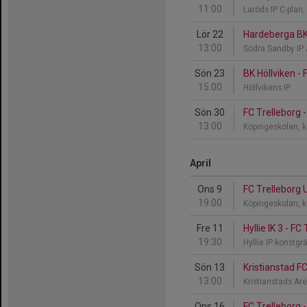
11:00
Laröds IP C-plan
Lör 22
Hardeberga BK 
13:00
Södra Sandby IP
Sön 23
BK Höllviken -
15:00
Höllvikens IP
Sön 30
FC Trelleborg -
13:00
Köpingeskolan, 
April
Ons 9
FC Trelleborg 
19:00
Köpingeskolan, 
Fre 11
Hyllie IK 3 - FC
19:30
Hyllie IP konstgr
Sön 13
Kristianstad FC
13:00
Kristianstads A
Ons 16
FC Trelleborg - 