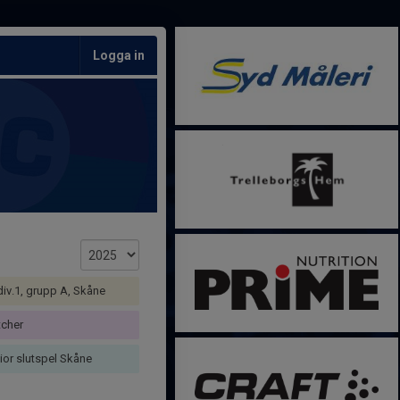
Logga in
 div.1, grupp A, Skåne
cher
or slutspel Skåne