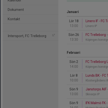
Kalender
Dokument
Januari
Kontakt
Lör 18
Linero IF - FC 
13:00
Linero IP
Sön 26
FC Trelleborg 
Intersport, FC Trelleborg
13:30
Köpinges konstg
Februari
Sön 2
FC Trelleborg 
14:00
Köpinges konstg
Lör 8
Lunds BK - FC 
10:00
Klostergårdens 
Sön 9
Janstorps AIF 
13:00
Skivarps IP
Sön 9
IFK Malmö FK -
16:00