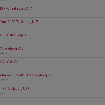
lan 9
S - FC Trelleborg U17
ra IF - FC Trelleborg U17
U19 - Östra Torp GIF
C Trelleborg U17
onstgräs
U17 - Oxie SK
imhamn Bunkeflo - FC Trelleborg U19
nstgräs
 - FC Trelleborg U17
gräs 1