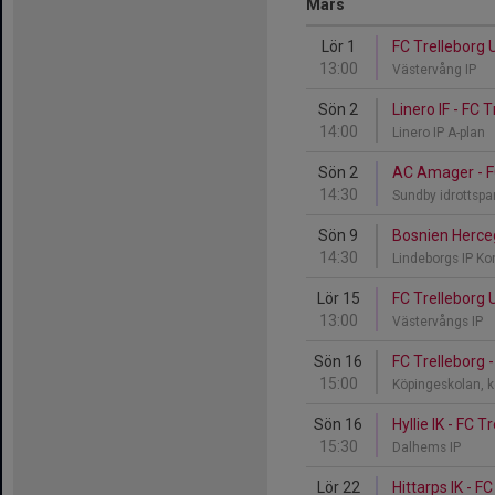
Mars
Lör 1
FC Trelleborg
13:00
Västervång IP
Sön 2
Linero IF - FC 
14:00
Linero IP A-plan
Sön 2
AC Amager - F
14:30
Sundby idrottspa
Sön 9
Bosnien Herceg
14:30
Lindeborgs IP K
Lör 15
FC Trelleborg U
13:00
Västervångs IP
Sön 16
FC Trelleborg -
15:00
Köpingeskolan, 
Sön 16
Hyllie IK - FC 
15:30
Dalhems IP
Lör 22
Hittarps IK - F