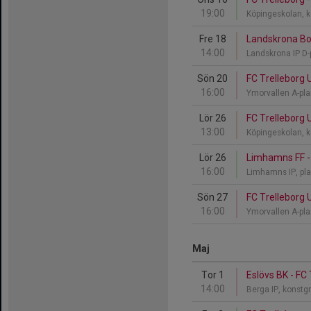
19:00
Köpingeskolan, 
Fre 18
Landskrona BoI
14:00
Landskrona IP D
Sön 20
FC Trelleborg 
16:00
Ymorvallen A-pl
Lör 26
FC Trelleborg U
13:00
Köpingeskolan, 
Lör 26
Limhamns FF - 
16:00
Limhamns IP, pla
Sön 27
FC Trelleborg U
16:00
Ymorvallen A-pl
Maj
Tor 1
Eslövs BK - FC
14:00
Berga IP, konstg