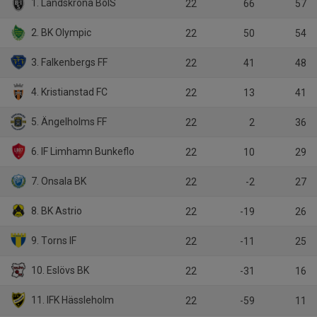
1. Landskrona BoIS
22
66
57
2. BK Olympic
22
50
54
3. Falkenbergs FF
22
41
48
4. Kristianstad FC
22
13
41
5. Ängelholms FF
22
2
36
6. IF Limhamn Bunkeflo
22
10
29
7. Onsala BK
22
-2
27
8. BK Astrio
22
-19
26
9. Torns IF
22
-11
25
10. Eslövs BK
22
-31
16
11. IFK Hässleholm
22
-59
11