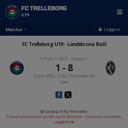
FC TRELLEBORG
U19
Logga in
Matcher
FC Trelleborg U19 - Landskrona BoIS
P19 Div.1 2025 - Region 1
1 - 8
22 jun 2025, 16:00, Ymorvallen A-
plan
Samling 14:45, Ymorvallen
Endast kallade kunde anmäla sig till aktiviteten. 9 personer var kallade.
Logga in här