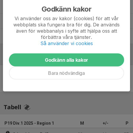
Fredrik Hahne
Administratör
Godkänn kakor
Vi använder oss av kakor (cookies) för att vår
Patrik Pariola
Tränare
webbplats ska fungera bra för dig. De används
även för webbanalys i syfte att hjälpa oss att
Patrik Parre Jönsson
Lagledare
förbättra våra tjänster.
Så använder vi cookies
Referat
Godkänn alla kakor
Bara nödvändiga
Inget referat skrivet
Tabell
P19 Div.1 2025 - Region 1
M
+/-
P