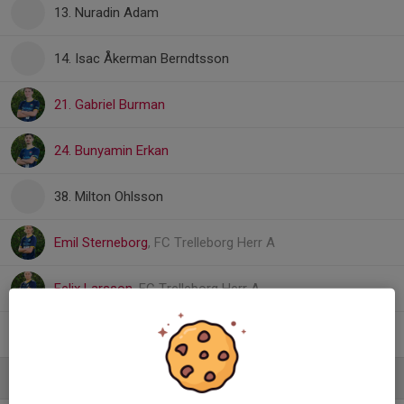
13. Nuradin Adam
14. Isac Åkerman Berndtsson
21. Gabriel Burman
24. Bunyamin Erkan
38. Milton Ohlsson
Emil Sterneborg
, FC Trelleborg Herr A
Felix Larsson
, FC Trelleborg Herr A
Hjalmar Jeppsson
, FC Trelleborg Herr A
Ledare