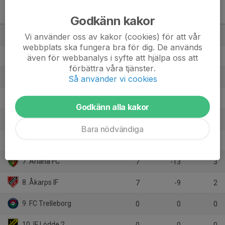
Division 2 Herr Junior
Skåne Södra, höst
M
+/-
P
Godkänn kakor
1. Oxie SK
7
8
16
Vi använder oss av kakor (cookies) för att vår
webbplats ska fungera bra för dig. De används
2. FC Bellevue
7
11
14
även för webbanalys i syfte att hjälpa oss att
förbättra våra tjänster.
3. Vellinge IF
7
5
12
Så använder vi cookies
4. Lilla Torg FF
7
4
12
Godkänn alla kakor
5. IFK Malmö FK
7
-3
9
Bara nödvändiga
6. Staffanstorp United FC vit
7
-3
7
7. Ariana FC
7
-13
3
8. Åkarps IF
7
-9
2
9. FC Trelleborg
0
0
0
10. IF Lödde 2