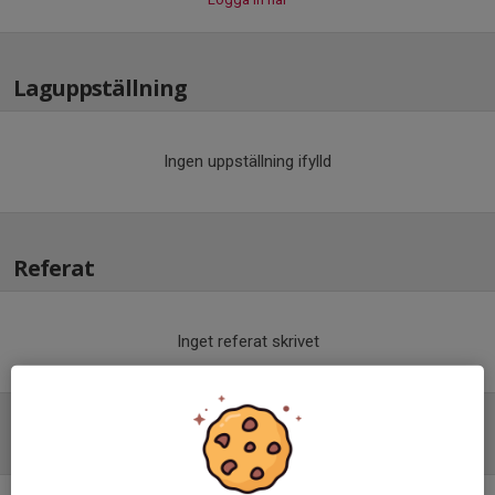
Laguppställning
Ingen uppställning ifylld
Referat
Inget referat skrivet
Tabell