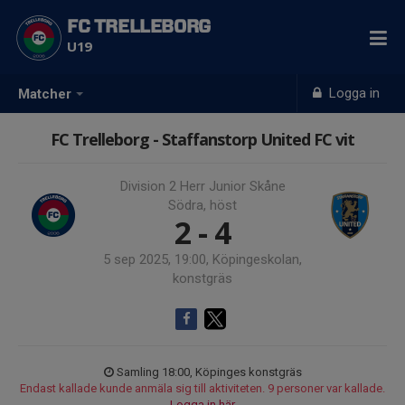
FC TRELLEBORG
U19
Logga in
Matcher
FC Trelleborg - Staffanstorp United FC vit
Division 2 Herr Junior Skåne
Södra, höst
2 - 4
5 sep 2025, 19:00, Köpingeskolan,
konstgräs
Samling 18:00, Köpinges konstgräs
Endast kallade kunde anmäla sig till aktiviteten. 9 personer var kallade.
Logga in här