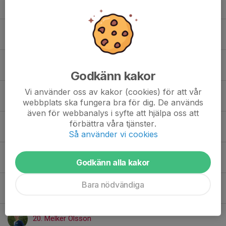
11. Lioth Tullberg
12. Otto Lindfors
14. Teo Nettrander
Godkänn kakor
Vi använder oss av kakor (cookies) för att vår
15. Fabian Andreasson
webbplats ska fungera bra för dig. De används
även för webbanalys i syfte att hjälpa oss att
förbättra våra tjänster.
16. Abdul Rahman Alahmad
Så använder vi cookies
17. Lucas Wärja Magnusson
Godkänn alla kakor
Bara nödvändiga
19. Viktor Ternrud
20. Melker Olsson