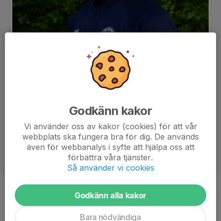
Godkänn kakor
Vi använder oss av kakor (cookies) för att vår
webbplats ska fungera bra för dig. De används
även för webbanalys i syfte att hjälpa oss att
förbättra våra tjänster.
Så använder vi cookies
Titel
Ansvarig Tränare
Godkänn alla kakor
Bara nödvändiga