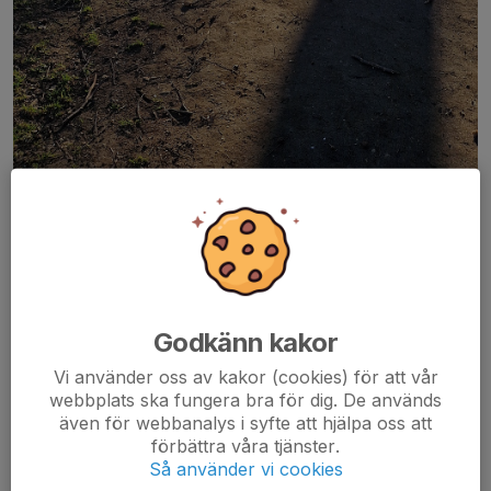
backträning
igår genomförde vi vår sista fysträning för att nästa vecka gå
tillbaka till att träna 3 ggr på västervångsskolans konstgräsplan.
Godkänn kakor
Uppslutningen har varit ca 15-18st/gång dessa torsdagar vi har
kört detta. Vi hoppas och tror att det har gett något till barnen
Vi använder oss av kakor (cookies) för att vår
webbplats ska fungera bra för dig. De används
som har deltagit och att vi kommer bli starkare och orka mer på
även för webbanalys i syfte att hjälpa oss att
matcher!
förbättra våra tjänster.
Så använder vi cookies
Dela nyhet