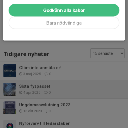
Godkänn alla kakor
Kommentarer
Bara nödvändiga
Tidigare nyheter
Glöm inte anmäla er!
3 maj 2025
0
Sista fyspasset
4 apr 2025
0
Ungdomsavslutning 2023
15 okt 2023
0
Nyförvärv till ledarstaben