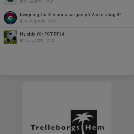
8 feb 2021
0
Invigning för 3-manna sargen på Västervång IP
16 aug 2020
0
Ny sida för FCT PF14
5 aug 2020
0