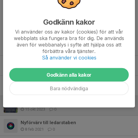
Kommentarer
Godkänn kakor
Vi använder oss av kakor (cookies) för att vår
webbplats ska fungera bra för dig. De används
även för webbanalys i syfte att hjälpa oss att
Tidigare nyheter
förbättra våra tjänster.
Så använder vi cookies
Glöm inte anmäla er!
3 maj 2025
0
Godkänn alla kakor
Sista fyspasset
Bara nödvändiga
4 apr 2025
0
Ungdomsavslutning 2023
15 okt 2023
0
Nyförvärv till ledarstaben
8 feb 2021
0