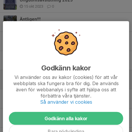
15 okt 2023
0
Äntligen!!!
7 jun 2021
0
Seriepremiär
19 maj 2021
0
Summercamp 2021
20 apr 2021
0
Godkänn kakor
Matcher i helgen
Vi använder oss av kakor (cookies) för att vår
webbplats ska fungera bra för dig. De används
17 aug 2020
0
även för webbanalys i syfte att hjälpa oss att
förbättra våra tjänster.
Matcher i helgen
Så använder vi cookies
17 aug 2020
0
Matcher i helgen
Godkänn alla kakor
12 mar 2020
0
Bara nödvändiga