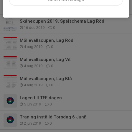
Skånecupen 2019, Spelschema Lag Svart
16 dec 2019
0
Skånecupen 2019, Spelschema Lag Röd
16 dec 2019
0
Möllevallscupen, Lag Röd
4 aug 2019
0
Möllevallscupen, Lag Vit
4 aug 2019
0
Möllevallscupen, Lag Blå
4 aug 2019
0
Lagen till TFF dagen
5 jun 2019
0
Träning inställd Torsdag 6 Juni!
2 jun 2019
0