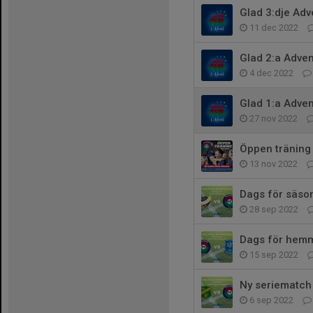
Glad 3:dje Ad
11 dec 2022
Glad 2:a Adve
4 dec 2022
Glad 1:a Adve
27 nov 2022
Öppen träning
13 nov 2022
Dags för säso
28 sep 2022
Dags för hem
15 sep 2022
Ny seriematch
6 sep 2022