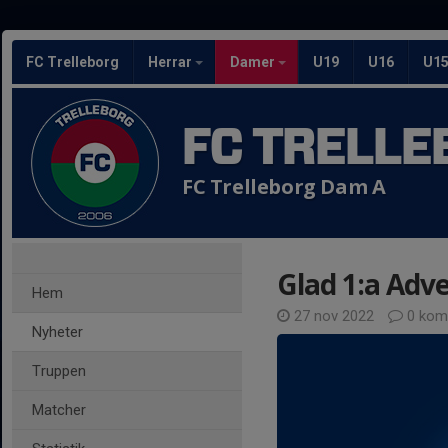
FC Trelleborg
Herrar
Damer
U19
U16
U1
FC TRELLE
FC Trelleborg Dam A
Glad 1:a Adv
Hem
27 nov 2022
0 kom
Nyheter
Truppen
Matcher