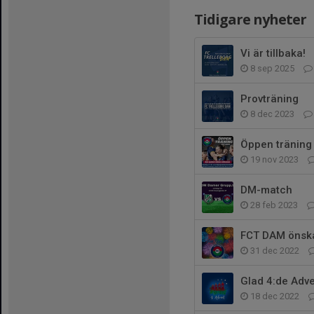
Tidigare nyheter
Vi är tillbaka!
8 sep 2025
Provträning
8 dec 2023
Öppen träning
19 nov 2023
DM-match
28 feb 2023
FCT DAM önsk
31 dec 2022
Glad 4:de Adv
18 dec 2022