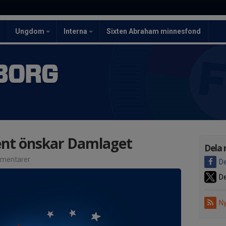
5
Ungdom
Interna
Sixten Abraham minnesfond
BORG
ent önskar Damlaget
Dela 
mentarer
De
De
Ny