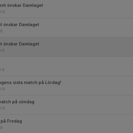
vent önskar Damlaget
0
nt önskar Damlaget
0
nt önskar Damlaget
0
0
ngens sista match på Lördag!
0
match på söndag
0
 på Fredag
0