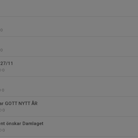
0
0
 27/11
0
0
ar GOTT NYTT ÅR
0
ent önskar Damlaget
0