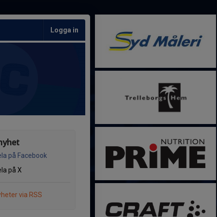
Logga in
nyhet
la på Facebook
la på X
heter via RSS