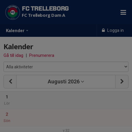
FC TRELLEBORG
FC Trelleborg Dam A
Logga in
Kalender
Kalender
Gå till idag
|
Prenumerera
Augusti 2026
1
Lör
2
Sön
v.32