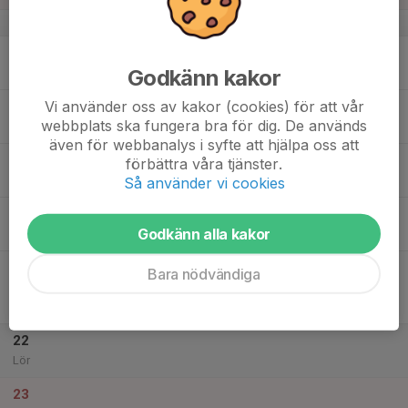
v.34
17
19:30
Träning
20:45
Godkänn kakor
Mån
Ymorvallen A-plan
Vi använder oss av kakor (cookies) för att vår
18
webbplats ska fungera bra för dig. De används
Tis
även för webbanalys i syfte att hjälpa oss att
19
18:15
Träning
förbättra våra tjänster.
19:30
Ons
Ymorvallen A-plan
Så använder vi cookies
20
Godkänn alla kakor
Tor
21
19:00
Match mot Wollsjö AIF
Bara nödvändiga
20:30
Fre
Division 4 Dam Södra Skåne
Ymorvallen A-plan
22
Lör
23