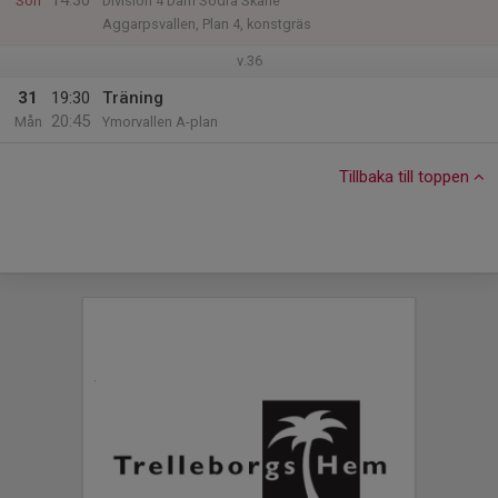
14:30
Sön
Division 4 Dam Södra Skåne
Aggarpsvallen, Plan 4, konstgräs
v.36
31
19:30
Träning
20:45
Mån
Ymorvallen A-plan
Tillbaka till toppen