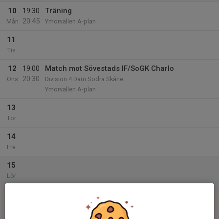
10
19:30
Träning
20:45
Mån
Ymorvallen A-plan
11
Tis
12
19:00
Match mot Sövestads IF/SoGK Charlo
20:30
Ons
Division 4 Dam Södra Skåne
Ymorvallen A-plan
13
Tor
14
Fre
15
Lör
16
14:00
Match mot Svenstorps IF
15:30
Sön
Division 4 Dam Södra Skåne
Svenstorps IP A-plan