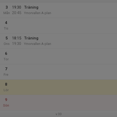
3
19:30
Träning
20:45
Mån
Ymorvallen A-plan
4
Tis
5
18:15
Träning
19:30
Ons
Ymorvallen A-plan
6
Tor
7
Fre
8
Lör
9
Sön
v.33