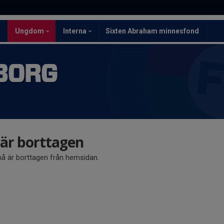
5
Ungdom
Interna
Sixten Abraham minnesfond
BORG
r borttagen
 är borttagen från hemsidan.