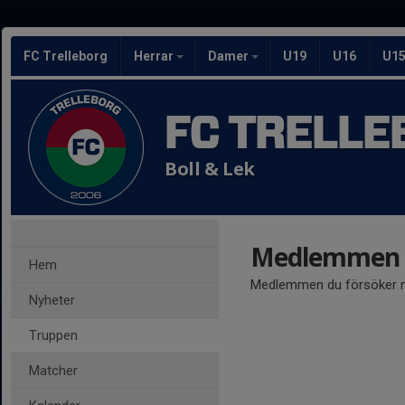
FC Trelleborg
Herrar
Damer
U19
U16
U1
FC TRELLE
Boll & Lek
Medlemmen ä
Hem
Medlemmen du försöker nå
Nyheter
Truppen
Matcher