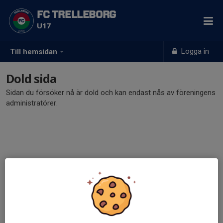
FC TRELLEBORG
U17
Logga in
Till hemsidan
Dold sida
Sidan du försöker nå är dold och kan endast nås av föreningens
administratörer.