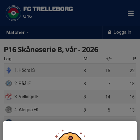
FC TRELLEBORG
U16
Logga in
Matcher
P16 Skåneserie B, vår - 2026
Lag
M
+/-
P
1. Höörs IS
8
15
22
2. Råå IF
8
7
18
3. Vellinge IF
8
14
16
4. Alegria FK
8
5
13
5. Eskilsminne IF
8
-6
8
6. IF Limhamn Bunkeflo 2
8
-6
8