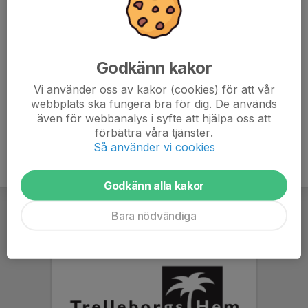
7. Hittarps IK
8
-5
7
8. BK Olympic
8
-8
6
Godkänn kakor
9. FC Trelleborg
8
-16
6
Vi använder oss av kakor (cookies) för att vår
webbplats ska fungera bra för dig. De används
10. FC Bellevue
0
0
0
även för webbanalys i syfte att hjälpa oss att
förbättra våra tjänster.
Så använder vi cookies
Godkänn alla kakor
Bara nödvändiga