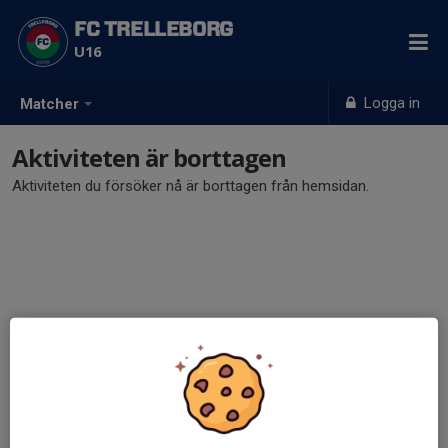
FC TRELLEBORG
U16
Logga in
Matcher
Aktiviteten är borttagen
Aktiviteten du försöker nå är borttagen från hemsidan.