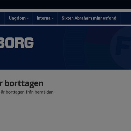
5
Ungdom
Interna
Sixten Abraham minnesfond
BORG
är borttagen
å är borttagen från hemsidan.