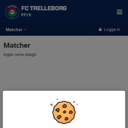
FC TRELLEBORG
PF19
Logga in
Matcher
Matcher
Ingen serie inlagd