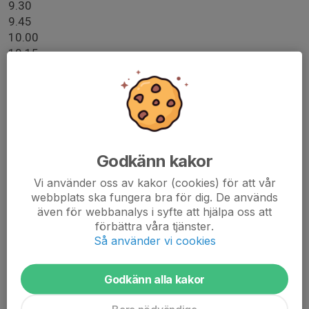
9.30
9.45
10.00
10.15
Spelar- och föräldrarinfo:
Observera samling kl 8.30.
Vi bygger ihop sargen tillsammans, sedan startar
uppvärmning för barnen.
Godkänn kakor
Vi kommer att spela matcher mot Anderslövs Boik på
Västervång. Varje match är 12 minuter, fördelat på 4
Vi använder oss av kakor (cookies) för att vår
perioder a' 3minuter.
webbplats ska fungera bra för dig. De används
även för webbanalys i syfte att hjälpa oss att
Kom ombytta med FCT-tröja. Benskydd är obligatoriskt.
förbättra våra tjänster.
Samtliga smycken måste vara avtagna, endast läk-
Så använder vi cookies
örhängen får sitta kvar men ska då vara tejpade.
Varje lag spelar 2 matcher vardera.
Godkänn alla kakor