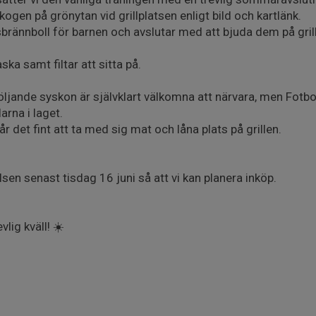
ogen på grönytan vid grillplatsen enligt bild och kartlänk.
sbrännboll för barnen och avslutar med att bjuda dem på gri
ka samt filtar att sitta på.
ljande syskon är självklart välkomna att närvara, men Fotbo
rna i laget.
r det fint att ta med sig mat och låna plats på grillen.
lsen senast tisdag 16 juni så att vi kan planera inköp.
lig kväll! ☀️