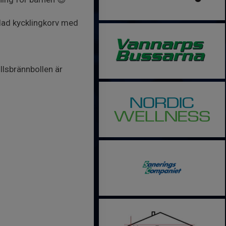
llad kycklingkorv med
llsbrännbollen är