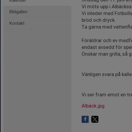
Kalender
Vi möts upp i Albäckssk
Bildgalleri
Vi inleder med Fotboll
bröd och dryck.
Kontakt
Ta gärna med vattenflas
Föräldrar och ev medfö
endast avsedd för spela
Önskar man grilla, så gå
Vänligen svara på kalle
Vi ser fram emot en trev
Albäck.jpg