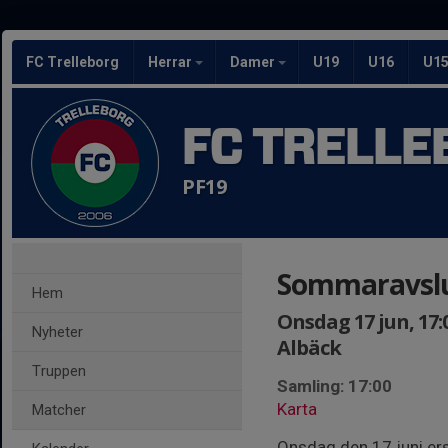
FC Trelleborg
Herrar
Damer
U19
U16
U1
FC TRELLE
PF19
Sommaravslu
Hem
Onsdag 17 jun, 17:
Nyheter
Albäck
Truppen
Samling: 17:00
Karta
Matcher
Onsdag den 17 juni ers