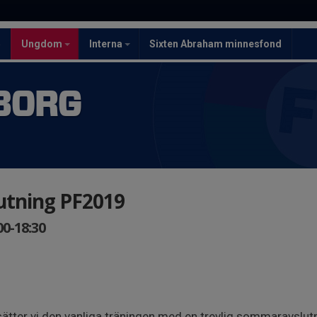
5
Ungdom
Interna
Sixten Abraham minnesfond
BORG
tning PF2019
00-18:30
ätter vi den vanliga träningen med en trevlig sommaravslut