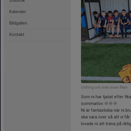
Statistik
Kalender
Bildgalleri
Kontakt
Ordning och reda innan fikan
Som ni har tjatat efter fi
sommarlov 🌞🌞🌞
Ni är fantastiska när ni br
ska vara över så att vi får
lovade ni att träna på ri