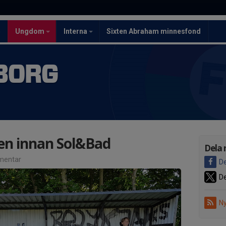
5
Ungdom
Interna
Sixten Abraham minnesfond
BORG
gen innan Sol&Bad
Dela 
mentar
De
De
Ny