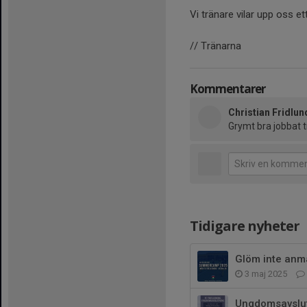
Vi tränare vilar upp oss et
// Tränarna
Kommentarer
Christian Fridlun
Grymt bra jobbat t
Tidigare nyheter
Glöm inte anmä
3 maj 2025
Ungdomsavslu