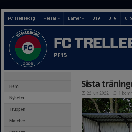
FC Trelleborg
Herrar
Damer
U19
U16
U1
FC TRELLE
PF15
Sista tränin
Hem
22 jun 2022
1 kom
Nyheter
Truppen
Matcher