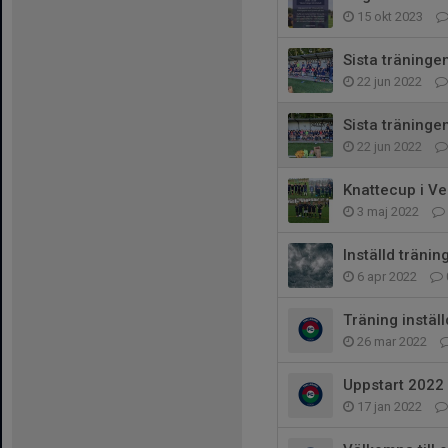
15 okt 2023
Sista träninge
22 jun 2022
Sista träninge
22 jun 2022
Knattecup i Ve
3 maj 2022
Inställd tränin
6 apr 2022
Träning instäl
26 mar 2022
Uppstart 2022
17 jan 2022