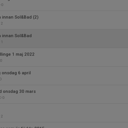
0
n innan Sol&Bad (2)
2
n innan Sol&Bad
1
llinge 1 maj 2022
0
g onsdag 6 april
0
ld onsdag 30 mars
0
2