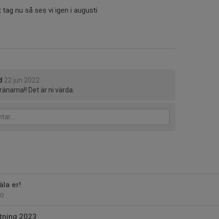
t tag nu så ses vi igen i augusti
d
22 jun 2022
ränarna!! Det är ni värda.
la er!
0
tning 2023