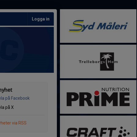
Logga in
nyhet
la på Facebook
la på X
heter via RSS