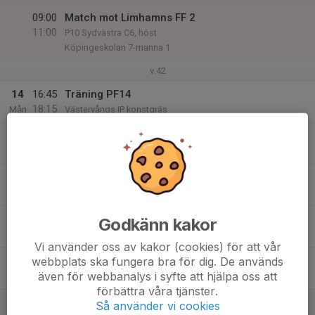
09:00
Match mot Limhamns FF 2
11:00
P10 Sydvästra C6, höst
Köpingeskolan 7-manna 1
v.42
14
16:45
Träning PF14
18:15
Mån
Västervångs IP konstgräs
15
Tis
16
Ons
17
16:45
Träning PF14
Godkänn kakor
18:00
Tor
Västervångs IP konstgräs
Vi använder oss av kakor (cookies) för att vår
18
webbplats ska fungera bra för dig. De används
även för webbanalys i syfte att hjälpa oss att
Fre
förbättra våra tjänster.
19
Så använder vi cookies