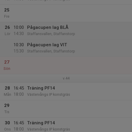
25
Fre
26
10:00
Pågacupen lag BLÅ
14:30
Lör
Staffansvallen, Staffanstorp
10:30
Pågacupen lag VIT
15:30
Staffansvallen, Staffanstorp
27
Sön
v.44
28
16:45
Träning PF14
18:00
Mån
Västervångs IP konstgräs
29
Tis
30
16:45
Träning PF14
18:00
Ons
Västervångs IP konstgräs