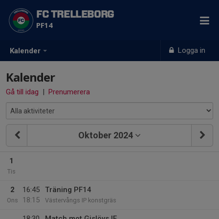
FC TRELLEBORG
PF14
Logga in
Kalender
Kalender
Gå till idag
|
Prenumerera
Oktober 2024
1
Tis
2
16:45
Träning PF14
18:15
Ons
Västervångs IP konstgräs
18:30
Match mot Gislövs IF