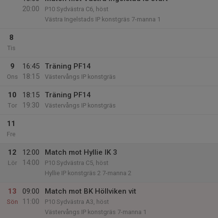
20:00
P10 Sydvästra C6, höst
Västra Ingelstads IP konstgräs 7-manna 1
8
Tis
9
16:45
Träning PF14
18:15
Ons
Västervångs IP konstgräs
10
18:15
Träning PF14
19:30
Tor
Västervångs IP konstgräs
11
Fre
12
12:00
Match mot Hyllie IK 3
14:00
Lör
P10 Sydvästra C5, höst
Hyllie IP konstgräs 2 7-manna 2
13
09:00
Match mot BK Höllviken vit
11:00
Sön
P10 Sydvästra A3, höst
Västervångs IP konstgräs 7-manna 1