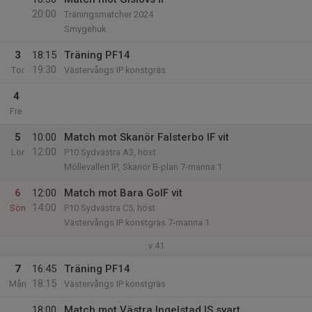
20:00
Träningsmatcher 2024
Smygehuk
3
18:15
Träning PF14
19:30
Tor
Västervångs IP konstgräs
4
Fre
5
10:00
Match mot Skanör Falsterbo IF vit
12:00
Lör
P10 Sydvästra A3, höst
Möllevallen IP, Skanör B-plan 7-manna 1
6
12:00
Match mot Bara GoIF vit
14:00
Sön
P10 Sydvästra C5, höst
Västervångs IP konstgräs 7-manna 1
v.41
7
16:45
Träning PF14
18:15
Mån
Västervångs IP konstgräs
18:00
Match mot Västra Ingelstad IS svart