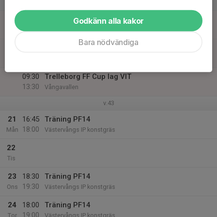
Lör
20
09:00
Trelleborg FF Cup lag SVART
Godkänn alla kakor
13:30
Sön
Vångavallen
Bara nödvändiga
09:30
Trelleborg FF Cup lag BLÅ
13:30
Vångavallen
09:30
Trelleborg FF Cup lag VIT
13:30
Vångavallen
v.43
21
16:45
Träning PF14
18:00
Mån
Västervångs IP konstgräs
22
Tis
23
18:30
Träning PF14
19:30
Ons
Västervångs IP konstgräs
24
18:00
Träning PF14
19:00
Tor
Västervångs IP konstgräs