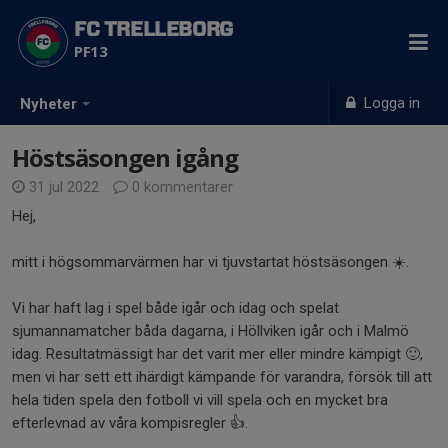
FC TRELLEBORG
PF13
Logga in
Nyheter
Höstsäsongen igång
31 jul 2022
0 kommentarer
Hej,
mitt i högsommarvärmen har vi tjuvstartat höstsäsongen ☀️.
Vi har haft lag i spel både igår och idag och spelat
sjumannamatcher båda dagarna, i Höllviken igår och i Malmö
idag. Resultatmässigt har det varit mer eller mindre kämpigt 🙂,
men vi har sett ett ihärdigt kämpande för varandra, försök till att
hela tiden spela den fotboll vi vill spela och en mycket bra
efterlevnad av våra kompisregler 👍.