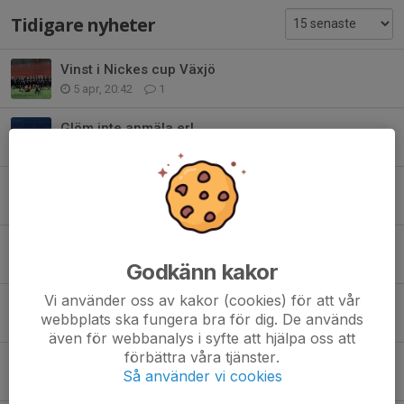
Tidigare nyheter
Vinst i Nickes cup Växjö
5 apr, 20:42
1
Glöm inte anmäla er!
3 maj 2025
0
Ungdomsavslutning
15 okt 2023
0
Lagaktivitet Gelball
1 aug 2023
0
Godkänn kakor
Vi använder oss av kakor (cookies) för att vår
Sportlov
webbplats ska fungera bra för dig. De används
17 feb 2023
0
även för webbanalys i syfte att hjälpa oss att
förbättra våra tjänster.
FCT P2013 på Instagram
Så använder vi cookies
16 jan 2023
0