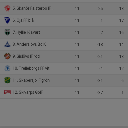
5. Skanör Falsterbo IF vit
11
25
18
6. Öja FF blå
11
1
17
7. Hyllie IK svart
11
2
16
8. Anderslövs BoIK
11
-18
14
9. Gislövs IF röd
11
-21
13
10. Trelleborgs FF vit
11
-4
12
11. Skabersjö IF grön
11
-31
6
12. Skivarps GoIF
11
-37
1