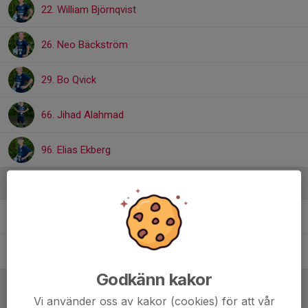
22. William Björnqvist
26. Neo Bäckström
29. Bo Qvick
66. Jihad Alahmad
96. Elias Ekberg
Ledare
Christian Björnqvist
Tränare
Emma Qvick
Målvaktstränare
Godkänn kakor
Vi använder oss av kakor (cookies) för att vår
Referat