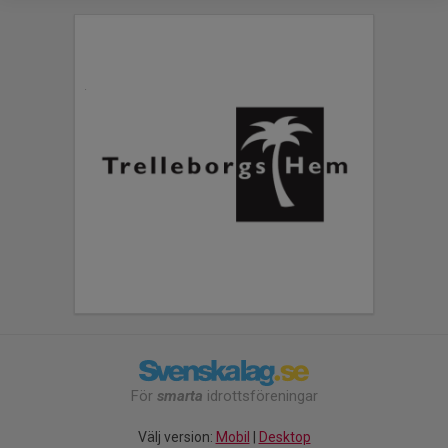
För
smarta
idrottsföreningar
Välj version:
Mobil
|
Desktop