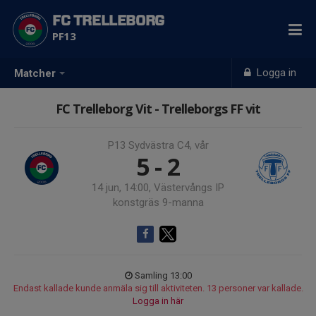
FC TRELLEBORG
PF13
Logga in
Matcher
FC Trelleborg Vit - Trelleborgs FF vit
P13 Sydvästra C4, vår
5 - 2
14 jun, 14:00, Västervångs IP
konstgräs 9-manna
Samling 13:00
Endast kallade kunde anmäla sig till aktiviteten. 13 personer var kallade.
Logga in här