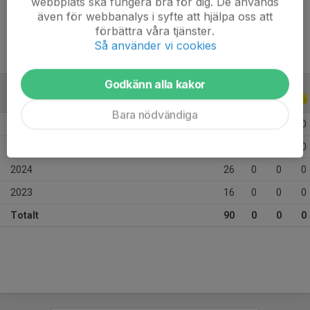
webbplats ska fungera bra för dig. De används
Ålder
13 år
även för webbanalys i syfte att hjälpa oss att
förbättra våra tjänster.
Så använder vi cookies
Godkänn alla kakor
ALLA SERIER
ALLA ÅR
Bara nödvändiga
2026
21
0
0
0
2025
27
0
0
0
2024
26
0
0
0
2023
16
0
0
0
Totalt
90
0
0
0