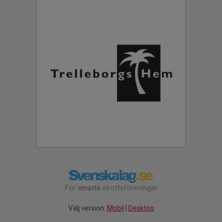
För
smarta
idrottsföreningar
Välj version:
Mobil
|
Desktop