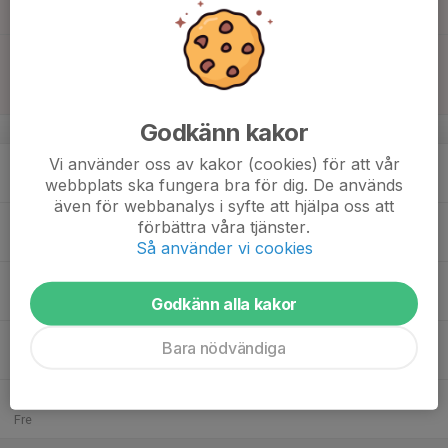
Sandskogens IP
15:50
Match mot Dalby GIF Blå - FCT Blå
16:20
Team Sportia cup 2023
Sandskogens IP
Godkänn kakor
v.33
14
18:00
Träning
Vi använder oss av kakor (cookies) för att vår
19:15
webbplats ska fungera bra för dig. De används
Mån
Västerevångs IP
även för webbanalys i syfte att hjälpa oss att
15
18:00
Extra träning
förbättra våra tjänster.
19:15
Tis
Köpinge Konstgräsplan
Så använder vi cookies
16
Godkänn alla kakor
Ons
17
17:00
Träning
Bara nödvändiga
18:00
Tor
Västerevångs IP
18
Fre