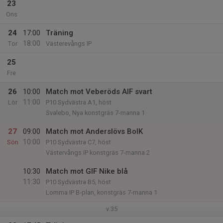
23
Ons
24
17:00
Träning
18:00
Tor
Västerevångs IP
25
Fre
26
10:00
Match mot Veberöds AIF svart
11:00
Lör
P10 Sydvästra A1, höst
Svalebo, Nya konstgräs 7-manna 1
27
09:00
Match mot Anderslövs BoIK
10:00
Sön
P10 Sydvästra C7, höst
Västervångs IP konstgräs 7-manna 2
10:30
Match mot GIF Nike blå
11:30
P10 Sydvästra B5, höst
Lomma IP B-plan, konstgräs 7-manna 1
v.35