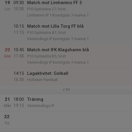
19
09:30
Match mot Limhamns FF 3
10:30
Lör
P10 Sydvästra C7, höst
Limhamns IP 1 Konstgräs 7-manna 1
10:15
Match mot Lilla Torg FF blå
11:15
P10 Sydvästra A1, höst
Västervångs IP konstgräs 7-manna 1
20
10:45
Match mot IFK Klagshamn blå
11:45
Sön
P10 Sydvästra B5, höst
Västervångs IP konstgräs 7-manna 1
14:15
Lagaktivitet: Gelball
16:30
Höllviken Paintball
v.34
21
18:00
Träning
19:15
Mån
Västerevångs IP
22
Tis