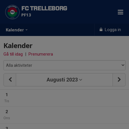
FC TRELLEBORG
PF13
Logga in
Kalender
Kalender
Gå till idag
|
Prenumerera
Augusti 2023
1
Tis
2
Ons
3