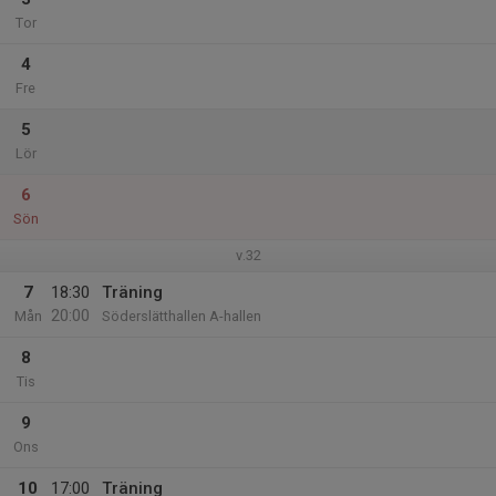
Tor
4
Fre
5
Lör
6
Sön
v.32
7
18:30
Träning
20:00
Mån
Söderslätthallen A-hallen
8
Tis
9
Ons
10
17:00
Träning