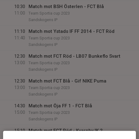
10:30
Match mot BSH Österlen - FCT Blå
11:00
Team Sportia cup 2023
Sandskogens IP
11:10
Match mot Ystads IF FF 2014 - FCT Röd
11:40
Team Sportia cup 2023
Sandskogens IP
12:30
Match mot FCT Röd - LB07 Bunkeflo Svart
13:00
Team Sportia cup 2023
Sandskogens IP
12:30
Match mot FCT Blå - Gif NIKE Puma
13:00
Team Sportia cup 2023
Sandskogens IP
14:30
Match mot Öja FF 1 - FCT Blå
15:00
Team Sportia cup 2023
Sandskogens IP
15:10
Match mot FCT Röd - Kvarnby IK 2
15:40
Team Sportia cup 2023