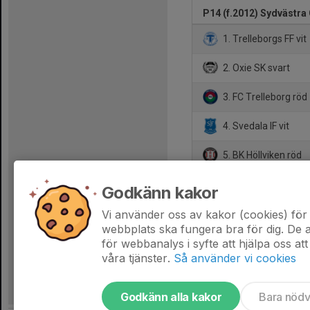
P14 (f.2012) Sydvästra 
1. Trelleborgs FF vit
2. Oxie SK svart
3. FC Trelleborg röd
4. Svedala IF vit
5. BK Höllviken röd
6. IFK Klagshamn
Godkänn kakor
7. Skanör Falsterbo I
Vi använder oss av kakor (cookies) för 
webbplats ska fungera bra för dig. De
för webbanalys i syfte att hjälpa oss att
våra tjänster.
Så använder vi cookies
Godkänn alla kakor
Bara nöd