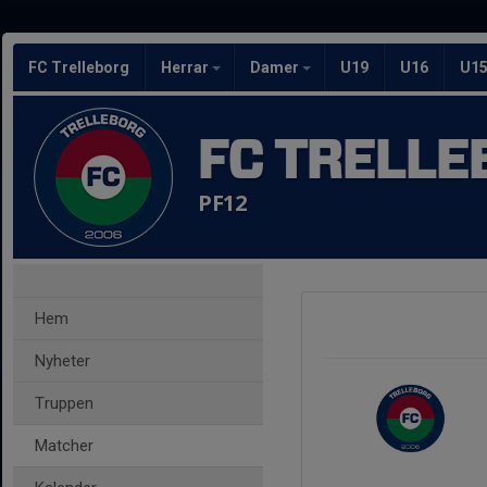
FC Trelleborg
Herrar
Damer
U19
U16
U1
FC TRELLE
PF12
Hem
Nyheter
Truppen
Matcher