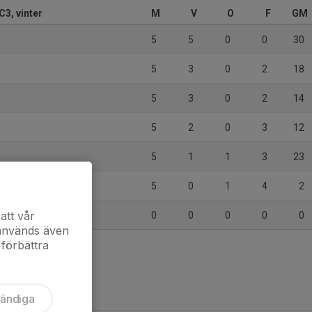
C3, vinter
M
V
O
F
GM
5
5
0
0
30
5
3
0
2
18
5
3
0
2
14
5
2
0
3
12
5
1
1
3
23
5
0
1
4
2
F röd/vit
att vår
0
0
0
0
0
 används även
 förbättra
vändiga