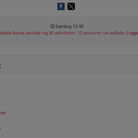
Samling 13:45
llade kunde anmäla sig till aktiviteten. 10 personer var kallade.
Logga
g
son
n