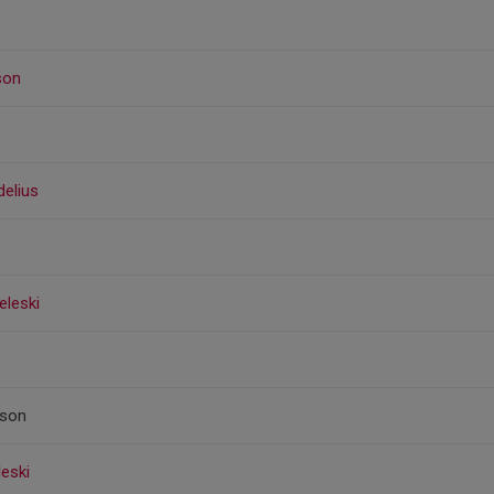
son
elius
eleski
sson
leski