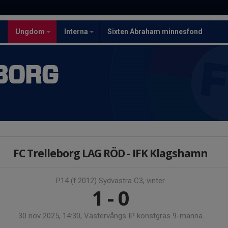
5
Ungdom
Interna
Sixten Abraham minnesfond
BORG
FC Trelleborg LAG RÖD - IFK Klagshamn
P14 (f.2012) Sydvästra C3, vinter
1 - 0
30 nov 2025, 14:30, Västervångs IP konstgräs 9-manna