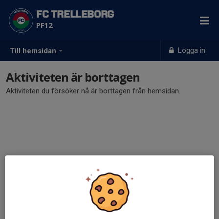
FC TRELLEBORG
PF12
Logga in
Till hemsidan
Aktiviteten är borttagen
Aktiviteten du försöker nå är borttagen från hemsidan.