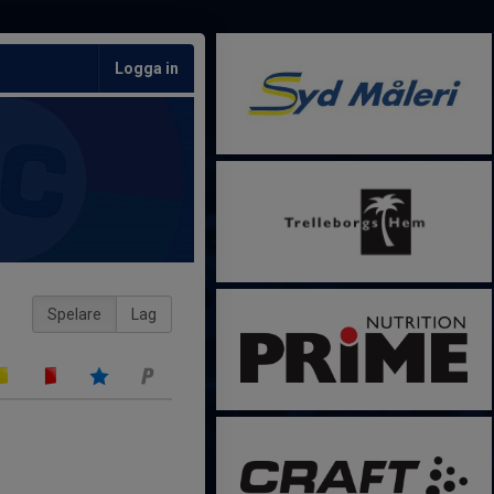
Logga in
Spelare
Lag