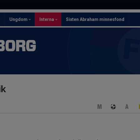
5
Ungdom
Interna
Sixten Abraham minnesfond
BORG
ik