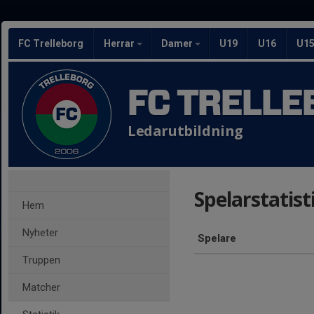
FC Trelleborg
Herrar
Damer
U19
U16
U1
FC TRELLE
Ledarutbildning
Spelarstatist
Hem
Nyheter
Spelare
Truppen
Matcher