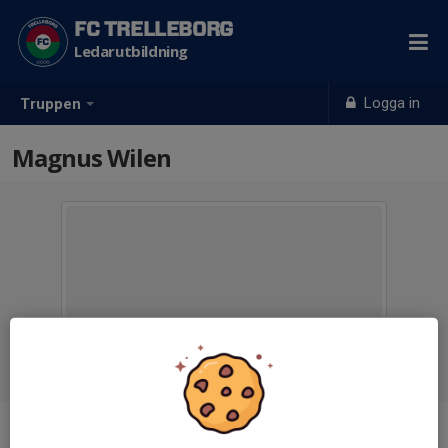
FC TRELLEBORG
Ledarutbildning
Logga in
Truppen
Magnus Wilen
Titel
Utbildningsansvarig