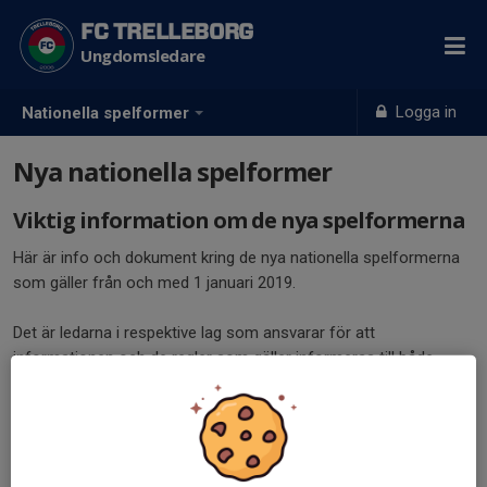
FC TRELLEBORG
Ungdomsledare
Logga in
Nationella spelformer
Nya nationella spelformer
Viktig information om de nya spelformerna
Här är info och dokument kring de nya nationella spelformerna
som gäller från och med 1 januari 2019.
Det är ledarna i respektive lag som ansvarar för att
informationen och de regler som gäller informeras till både
aktiva och föräldrar.
Följande dokument finns tillgängliga för mer info:
Spelformsmatris 2019
Info ang spelformer från Skåneboll