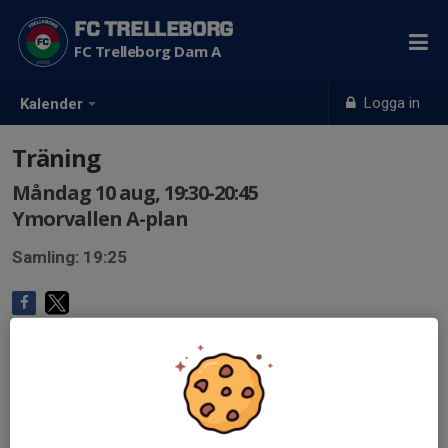
FC TRELLEBORG
FC Trelleborg Dam A
Logga in
Kalender
Träning
Måndag 10 aug, 19:30-20:45
Ymorvallen A-plan
Samling: 19:25
Anmälan är öppen för lagets medlemmar.
Logga in här