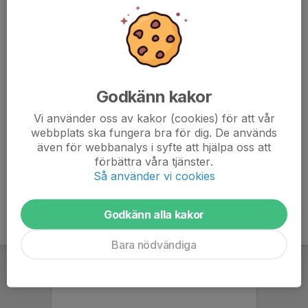
7. IFK Malmö FK
11
-1
13
8. IFK Klagshamn
11
-5
11
9. Lunds BK 2
11
-11
11
Godkänn kakor
10. Staffanstorp United FC
11
-15
10
Vi använder oss av kakor (cookies) för att vår
webbplats ska fungera bra för dig. De används
11. Lunds BK 3
11
-12
7
även för webbanalys i syfte att hjälpa oss att
förbättra våra tjänster.
12. Hittarps IK 2
11
-26
4
Så använder vi cookies
Godkänn alla kakor
Bara nödvändiga