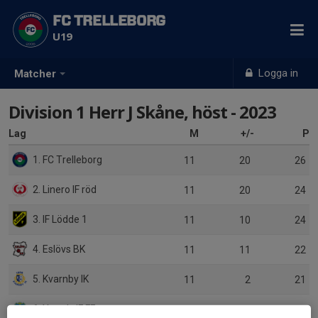
FC TRELLEBORG
U19
Logga in
Matcher
Division 1 Herr J Skåne, höst - 2023
Lag
M
+/-
P
1. FC Trelleborg
11
20
26
2. Linero IF röd
11
20
24
3. IF Lödde 1
11
10
24
4. Eslövs BK
11
11
22
5. Kvarnby IK
11
2
21
6. Ystads IF FF
11
7
17