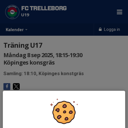
FC TRELLEBORG
U19
Logga in
Kalender
Träning U17
Måndag 8 sep 2025, 18:15-19:30
Köpinges konsgräs
Samling: 18:10, Köpinges konstgräs