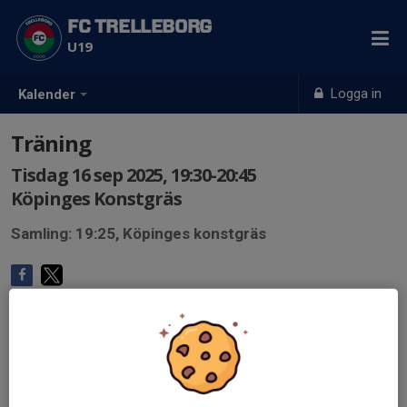
FC TRELLEBORG
U19
Logga in
Kalender
Träning
Tisdag 16 sep 2025, 19:30-20:45
Köpinges Konstgräs
Samling: 19:25, Köpinges konstgräs