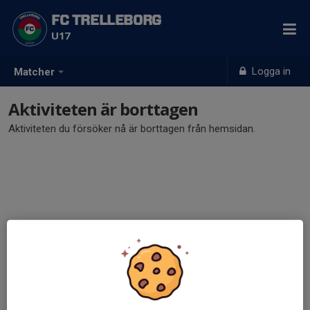
FC TRELLEBORG
U17
Logga in
Matcher
Aktiviteten är borttagen
Aktiviteten du försöker nå är borttagen från hemsidan.