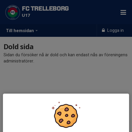
FC TRELLEBORG
U17
Logga in
Till hemsidan
Dold sida
Sidan du försöker nå är dold och kan endast nås av föreningens
administratörer.