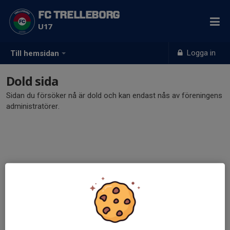
FC TRELLEBORG
U17
Logga in
Till hemsidan
Dold sida
Sidan du försöker nå är dold och kan endast nås av föreningens
administratörer.